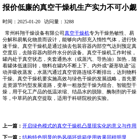
报价低廉的真空干燥机生产实力不可小觑
时间：2025-01-20 访问量：3288
常州科翔干燥设备有限公司
真空干燥机
专为干燥热敏性、易
分解和易氧化物质而设计，能够向内部充入惰性气体，进行快
速干燥。真空干燥机是通过抽去包装容器内部空气达到预定真
空度后，去除容器内部件水分的设备。真空干燥机工作时候，
罐内处于真空状态，夹套通热水（或蒸汽、导热油）加热，随
着罐体低速回转，物料在罐内不断上下、内外成“菱形轨迹”运
动并吸收蒸发，水蒸汽通过真空管路连续不断排出，达到物料
干燥。真空干燥机要实施高效与绿色干燥的发展战略，首先要
走资源节约型发展道路，变单一粗放型干燥为组合、智能型干
燥，用于化工产品的低温浓缩、结晶水的脱除、酶制剂的干燥
等，中草药的真空提取，适用于科研院校的实验。
上一篇：
开启绿色模式的真空干燥机凸显现实化的意义与作用
下一篇：
结构特色明显的热风循环烘箱使用效果同样明显